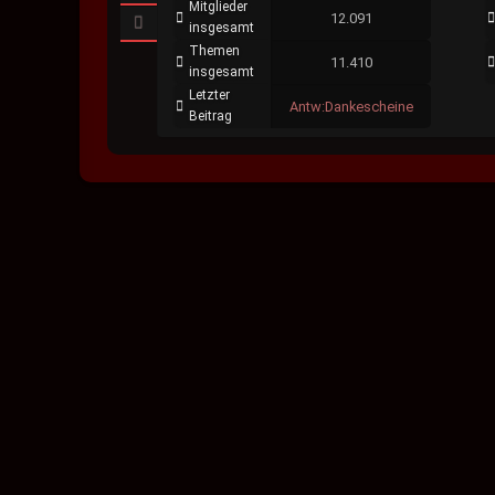
Mitglieder
12.091
insgesamt
Themen
11.410
insgesamt
Letzter
Antw:Dankescheine
Beitrag