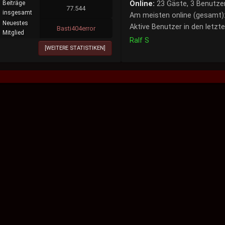
Beiträge
Online:
23 Gäste, 3 Benutzer
77.544
insgesamt
Am meisten online (gesamt): 
Neuestes
Aktive Benutzer in den letzt
Basti404error
Mitglied
Ralf S
[WEITERE STATISTIKEN]