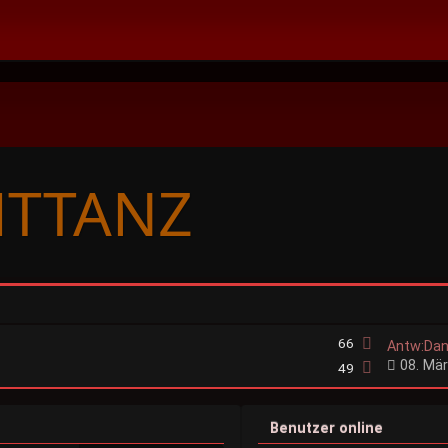
66
Antw:Dan
08. Mär
49
Benutzer online