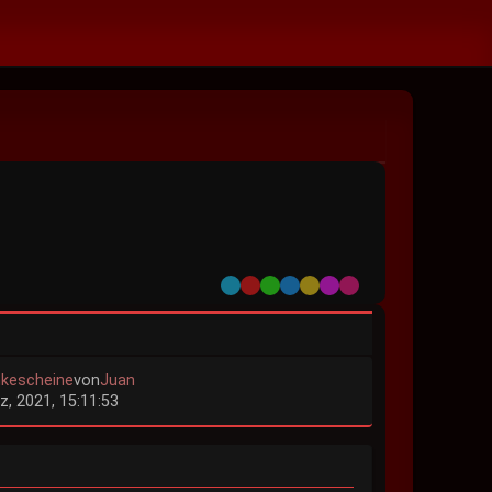
Default
Red
Green
Blue
Yellow
Purple
Pink
kescheine
von
Juan
z, 2021, 15:11:53