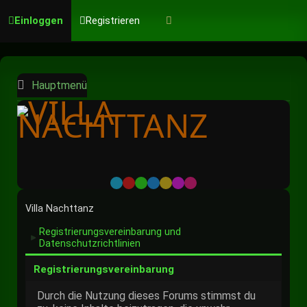
Einloggen
Registrieren
Hauptmenü
Default
Red
Green
Blue
Yellow
Purple
Pink
Villa Nachttanz
Registrierungsvereinbarung und
►
Datenschutzrichtlinien
Registrierungsvereinbarung
Durch die Nutzung dieses Forums stimmst du