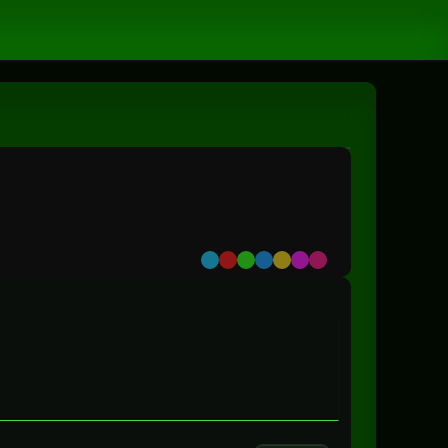
Default
Red
Green
Blue
Yellow
Purple
Pink