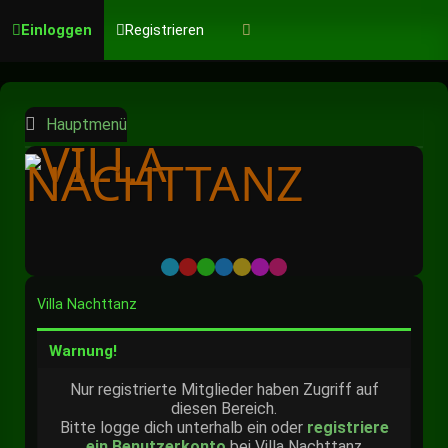
Einloggen
Registrieren
Hauptmenü
Default
Red
Green
Blue
Yellow
Purple
Pink
Villa Nachttanz
Warnung!
Nur registrierte Mitglieder haben Zugriff auf
diesen Bereich.
Bitte logge dich unterhalb ein oder
registriere
ein Benutzerkonto
bei Villa Nachttanz