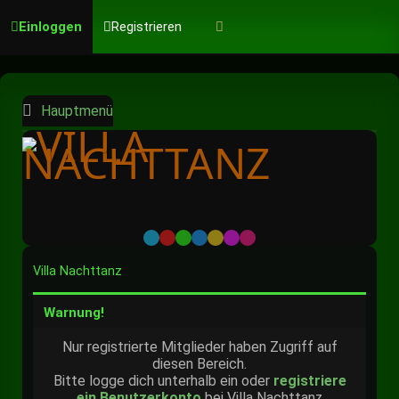
Einloggen
Registrieren
Hauptmenü
Default
Red
Green
Blue
Yellow
Purple
Pink
Villa Nachttanz
Warnung!
Nur registrierte Mitglieder haben Zugriff auf
diesen Bereich.
Bitte logge dich unterhalb ein oder
registriere
ein Benutzerkonto
bei Villa Nachttanz